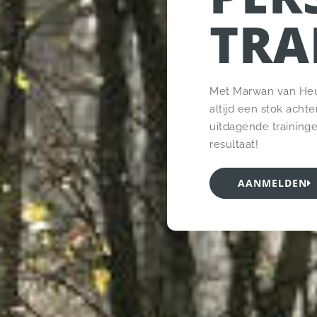
TRA
Met Marwan van Heug
altijd een stok acht
uitdagende training
resultaat!
AANMELDEN