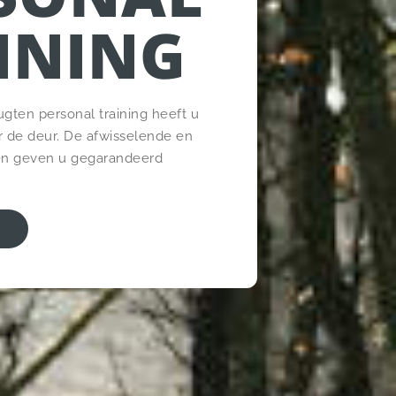
INING
ten personal training heeft u
er de deur. De afwisselende en
en geven u gegarandeerd